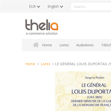
Skip
Search
EUR
English
to
a
content
product
Home
Livres
Audiolivres
Téléc
You
Home
Livres
LE GÉNÉRAL LOUIS DUPORTAIL (1743
are
here: