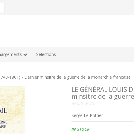
hargements
Sélections
-1801) - Dernier minsitre de la guerre de la monarchie française
LE GÉNÉRAL LOUIS DU
minsitre de la guerr
Ref.:
SLPl752
Serge Le Pottier
Availability:
IN STOCK