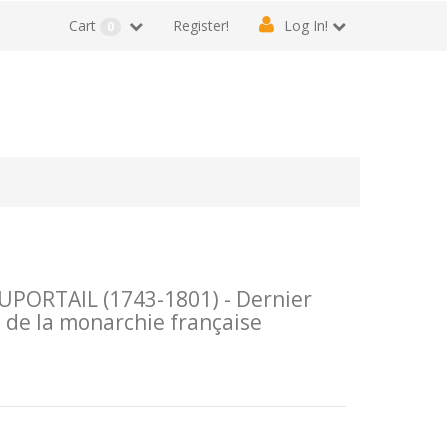
Cart
Register!
Log In!
0
PORTAIL (1743-1801) - Dernier
e de la monarchie française