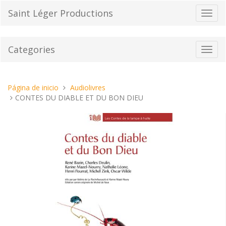
Pasar
Saint Léger Productions
Cambi
al
el
contenido
modo
de
Categories
Toggl
naveg
navig
Estas
Página de inicio
Audiolivres
aquí:
CONTES DU DIABLE ET DU BON DIEU