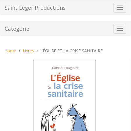
Vai
Saint Léger Productions
Toggl
al
navig
contenuto
Categorie
Toggl
navig
Tu
Home
Livres
L'ÉGLISE ET LA CRISE SANITAIRE
sei
qui: