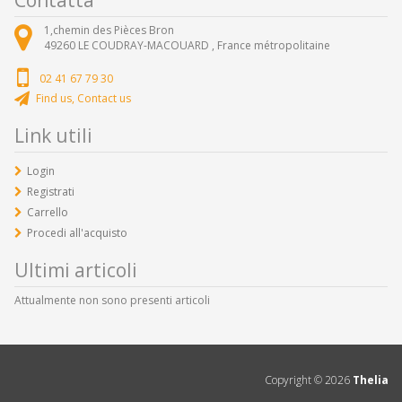
1,chemin des Pièces Bron
49260
LE COUDRAY-MACOUARD ,
France métropolitaine
02 41 67 79 30
Find us, Contact us
Link utili
Login
Registrati
Carrello
Procedi all'acquisto
Ultimi articoli
Attualmente non sono presenti articoli
Copyright ©
2026
Thelia