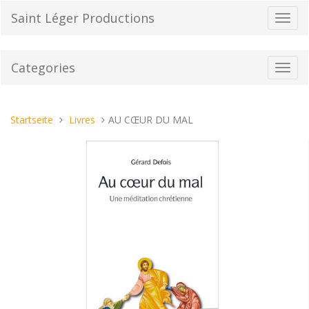
Direkt
Saint Léger Productions
Navig
zum
umsch
Inhalt
Categories
Toggl
navig
Sie
Startseite
Livres
AU CŒUR DU MAL
sind
hier: