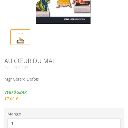
AU CŒUR DU MAL
Ref.:
SLPl647
Mgr Gérard Defois
Verfügbarkeit:
VERFÜGBAR
17,00 €
Menge