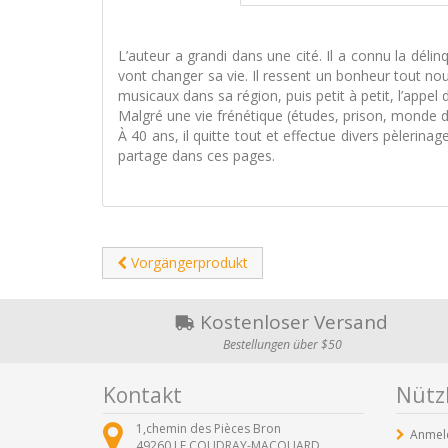
L’auteur a grandi dans une cité. Il a connu la délin
vont changer sa vie. Il ressent un bonheur tout no
musicaux dans sa région, puis petit à petit, l’appel 
Malgré une vie frénétique (études, prison, monde du 
À 40 ans, il quitte tout et effectue divers pèlerinag
partage dans ces pages.
Vorgängerprodukt
Kostenloser Versand
Bestellungen über $50
Kontakt
Nützl
1,chemin des Pièces Bron
Anmel
49260
LE COUDRAY-MACOUARD ,