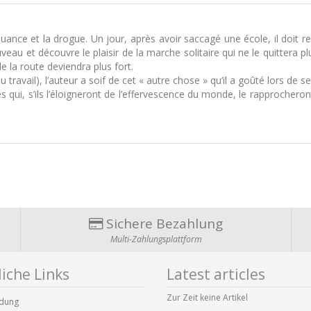
quance et la drogue. Un jour, après avoir saccagé une école, il doit r
uveau et découvre le plaisir de la marche solitaire qui ne le quittera
de la route deviendra plus fort.
travail), l’auteur a soif de cet « autre chose » qu’il a goûté lors de s
es qui, s’ils l’éloigneront de l’effervescence du monde, le rapprocheront
Sichere Bezahlung
Multi-Zahlungsplattform
iche Links
Latest articles
Zur Zeit keine Artikel
dung