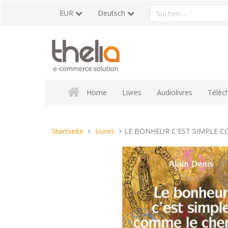
Direkt
Ein
EUR
Deutsch
zum
Produkt
Inhalt
suchen
Home
Livres
Audiolivres
Téléc
Sie
Startseite
Livres
LE BONHEUR C'EST SIMPLE 
sind
hier: