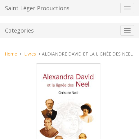
Skip
Saint Léger Productions
Toggl
to
navig
content
Categories
Toggl
navig
You
Home
Livres
ALEXANDRE DAVID ET LA LIGNÉE DES NEEL
are
here: