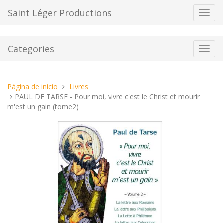
Pasar
Saint Léger Productions
Cambi
al
el
contenido
modo
de
Categories
Toggl
naveg
navig
Estas
Página de inicio
Livres
aquí:
PAUL DE TARSE - Pour moi, vivre c'est le Christ et mourir
m'est un gain (tome2)