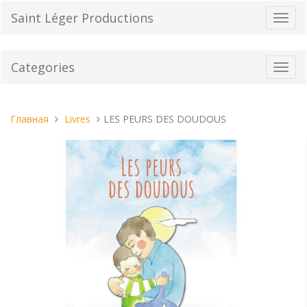
Перейти
Saint Léger Productions
Пере
к
нави
содержанию
Categories
Toggl
navig
Вы
Главная
Livres
LES PEURS DES DOUDOUS
находитесь
здесь: