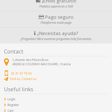
¡Envío gratuito!
Pedidos superiores a 50$
Pago seguro
Plataforma multi-pago
¿Necesitas ayuda?
¿Preguntas? Mira nuestras preguntas más frecuentes.
Contact
1,chemin des Pièces Bron
49260
LE COUDRAY-MACOUARD ,
Francia
02 41 67 79 30
Find us, Contact us
Useful links
Login
Register
Cart