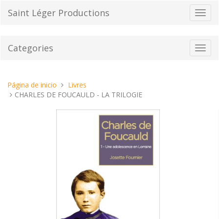
Pasar
Saint Léger Productions
Cambi
al
el
contenido
modo
de
Categories
Toggl
naveg
navig
Estas
Página de inicio
Livres
aquí:
CHARLES DE FOUCAULD - LA TRILOGIE