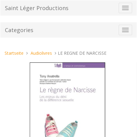
Direkt
Saint Léger Productions
Navig
zum
umsch
Inhalt
Categories
Toggl
navig
Sie
Startseite
Audiolivres
LE REGNE DE NARCISSE
sind
hier: