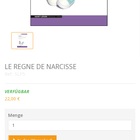
LE REGNE DE NARCISSE
Ref.:
SLP5
Verfügbarkeit:
VERFÜGBAR
22,00 €
Menge