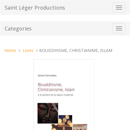
Skip
Saint Léger Productions
Toggl
to
navig
content
Categories
Toggl
navig
You
Home
Livres
BOUDDHISME, CHRISTIANIME, ISLAM
are
here: