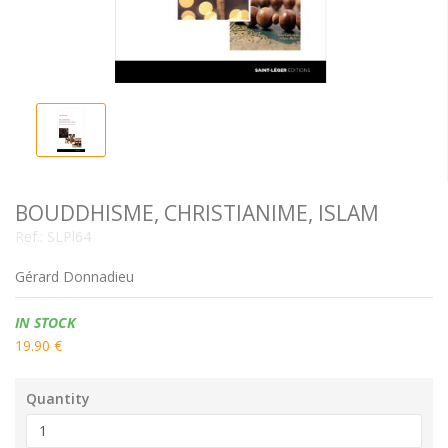
BOUDDHISME, CHRISTIANIME, ISLAM
Ref.:
SLPl64
Gérard Donnadieu
Availability:
IN STOCK
19.90 €
Quantity