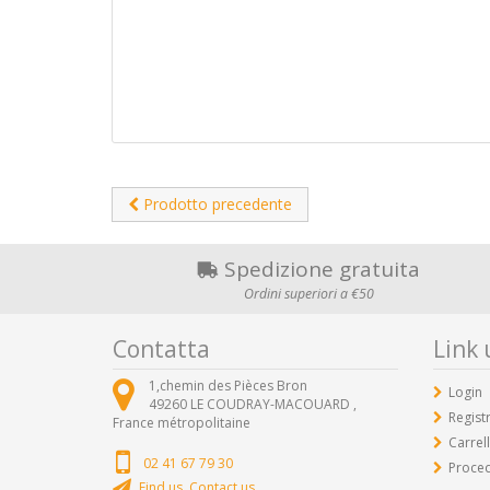
Prodotto precedente
Spedizione gratuita
Ordini superiori a €50
Contatta
Link u
1,chemin des Pièces Bron
Login
49260
LE COUDRAY-MACOUARD ,
Registr
France métropolitaine
Carrel
02 41 67 79 30
Proced
Find us, Contact us