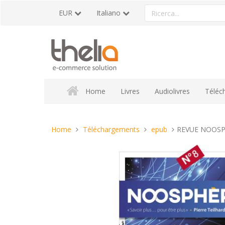
Vai
Ricerca
EUR
Italiano
al
un
contenuto
prodotto
Home
Livres
Audiolivres
Téléc
Tu
Home
Téléchargements
epub
REVUE NOOSP
sei
qui: