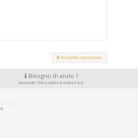
Prodotto successivo
Bisogno di aiuto ?
Domande ? Vai a vedere le nostre F.A.Q.
li