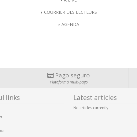
◗ COURRIER DES LECTEURS
◗ AGENDA
Pago seguro
Plataforma multi-pago
l links
Latest articles
No articles currently
er
out