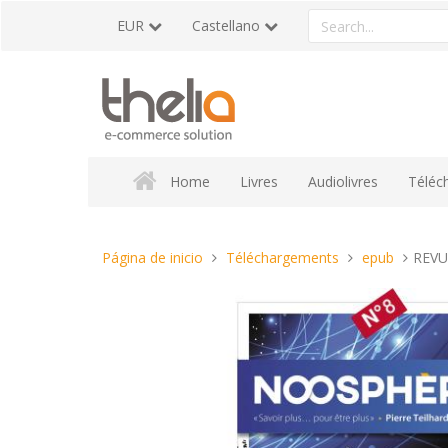
Pasar
Search
EUR
Castellano
al
a
contenido
product
Home
Livres
Audiolivres
Téléc
Estas
Página de inicio
Téléchargements
epub
REVU
aquí: