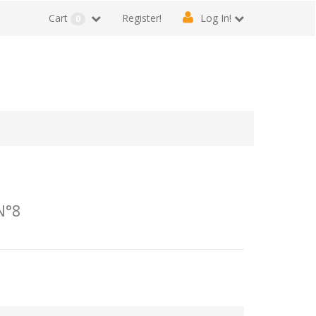
Cart
Register!
Log In!
0
N°8