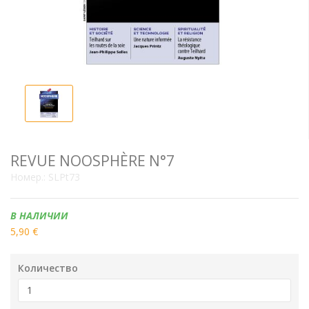
REVUE NOOSPHÈRE N°7
Номер.:
SLPt73
Наличие:
В НАЛИЧИИ
5,90 €
Количество