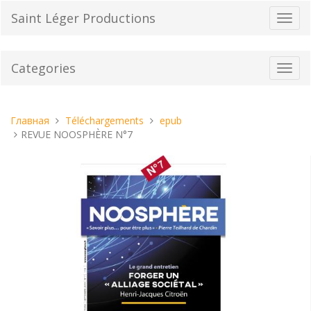
Перейти
Saint Léger Productions
Пере
к
нави
содержанию
Categories
Toggl
navig
Вы
Главная
Téléchargements
epub
находитесь
REVUE NOOSPHÈRE N°7
здесь: