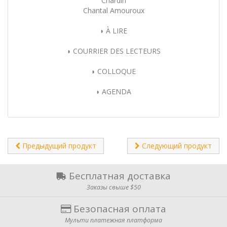
Chardin
Chantal Amouroux
◗ À LIRE
◗ COURRIER DES LECTEURS
◗ COLLOQUE
◗ AGENDA
Предыдущий продукт
Следующий продукт
Бесплатная доставка
Заказы свыше $50
Безопасная оплата
Мульти платежная платформа