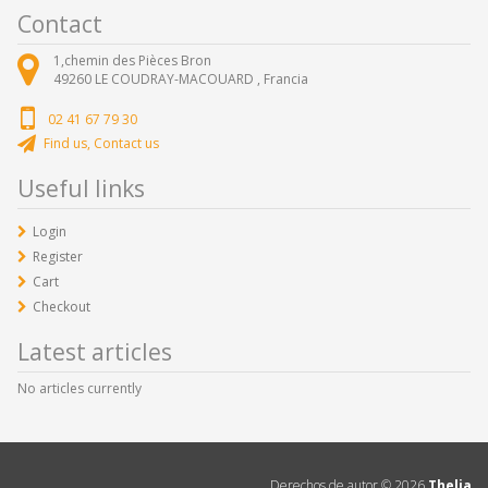
Contact
1,chemin des Pièces Bron
49260
LE COUDRAY-MACOUARD ,
Francia
02 41 67 79 30
Find us, Contact us
Useful links
Login
Register
Cart
Checkout
Latest articles
No articles currently
Derechos de autor ©
2026
Thelia