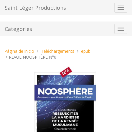
Pasar
Saint Léger Productions
Cambi
al
el
contenido
modo
de
Categories
Toggl
naveg
navig
Estas
Página de inicio
Téléchargements
epub
aquí:
REVUE NOOSPHÈRE N°6