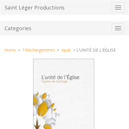
Skip
Saint Léger Productions
Toggl
to
navig
content
Categories
Toggl
navig
You
Home
Téléchargements
epub
L'UNITÉ DE L'ÉGLISE
are
here: