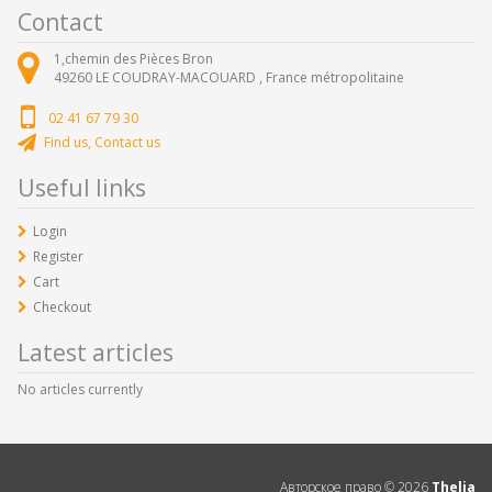
Contact
1,chemin des Pièces Bron
49260
LE COUDRAY-MACOUARD ,
France métropolitaine
02 41 67 79 30
Find us, Contact us
Useful links
Login
Register
Cart
Checkout
Latest articles
No articles currently
Авторское право ©
2026
Thelia