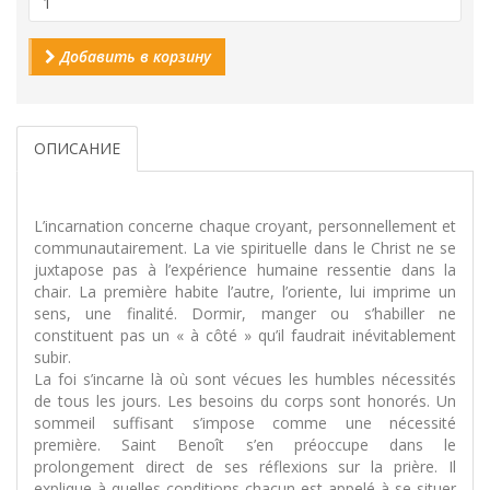
Добавить в корзину
ОПИСАНИЕ
L’incarnation concerne chaque croyant, personnellement et
communautairement. La vie spirituelle dans le Christ ne se
juxtapose pas à l’expérience humaine ressentie dans la
chair. La première habite l’autre, l’oriente, lui imprime un
sens, une finalité. Dormir, manger ou s’habiller ne
constituent pas un « à côté » qu’il faudrait inévitablement
subir.
La foi s’incarne là où sont vécues les humbles nécessités
de tous les jours. Les besoins du corps sont honorés. Un
sommeil suffisant s’impose comme une nécessité
première. Saint Benoît s’en préoccupe dans le
prolongement direct de ses réflexions sur la prière. Il
explique à quelles conditions chacun est appelé à se situer