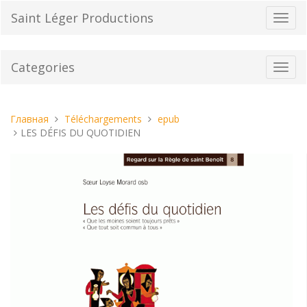
Перейти
Saint Léger Productions
Пере
к
нави
содержанию
Categories
Toggl
navig
Вы
Главная
Téléchargements
epub
находитесь
LES DÉFIS DU QUOTIDIEN
здесь: