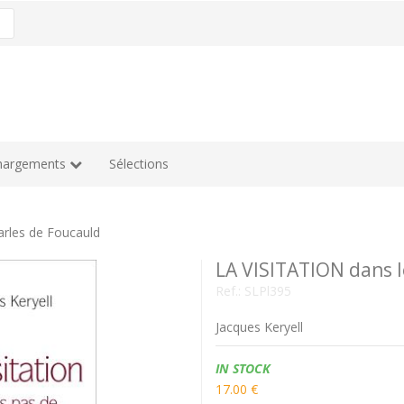
hargements
Sélections
arles de Foucauld
LA VISITATION dans l
Ref.:
SLPl395
Jacques Keryell
Availability:
IN STOCK
17.00 €