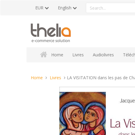
Skip
Search
EUR
English
to
a
content
product
Home
Livres
Audiolivres
Téléc
You
Home
Livres
LA VISITATION dans les pas de Ch
are
here: