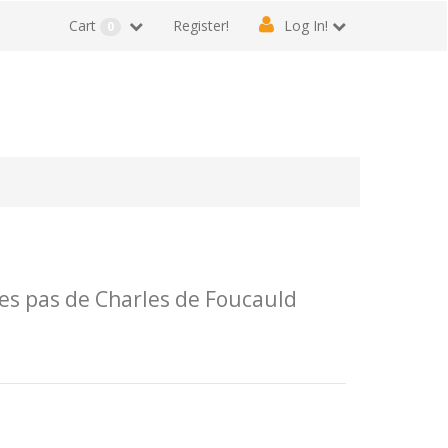
Cart
Register!
Log In!
0
es pas de Charles de Foucauld