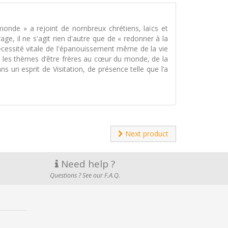
monde » a rejoint de nombreux chrétiens, laïcs et
ge, il ne s'agit rien d'autre que de « redonner à la
essité vitale de l'épanouissement même de la vie
sur les thèmes d’être frères au cœur du monde, de la
s un esprit de Visitation, de présence telle que l’a
Next product
Need help ?
Questions ? See our F.A.Q.