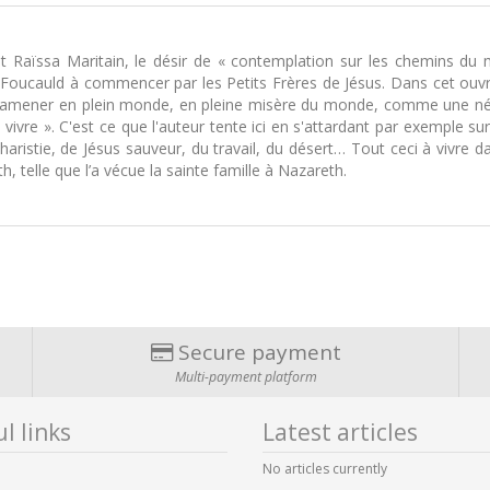
t Raïssa Maritain, le désir de « contemplation sur les chemins du 
de Foucauld à commencer par les Petits Frères de Jésus. Dans cet ouvra
a ramener en plein monde, en pleine misère du monde, comme une néc
a vivre ». C'est ce que l'auteur tente ici en s'attardant par exemple 
aristie, de Jésus sauveur, du travail, du désert… Tout ceci à vivre dan
, telle que l’a vécue la sainte famille à Nazareth.
Secure payment
Multi-payment platform
l links
Latest articles
No articles currently