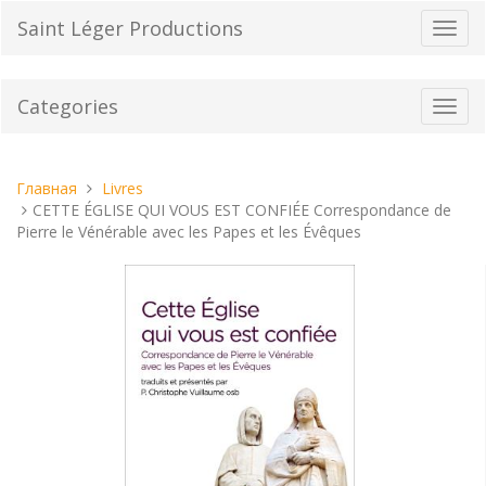
Перейти
Saint Léger Productions
Пере
к
нави
содержанию
Categories
Toggl
navig
Вы
Главная
Livres
находитесь
CETTE ÉGLISE QUI VOUS EST CONFIÉE Correspondance de
здесь:
Pierre le Vénérable avec les Papes et les Évêques