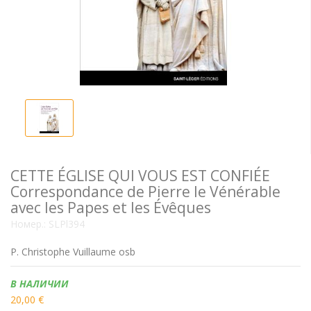
CETTE ÉGLISE QUI VOUS EST CONFIÉE
Correspondance de Pierre le Vénérable
avec les Papes et les Évêques
Номер.:
SLPl394
P. Christophe Vuillaume osb
Наличие:
В НАЛИЧИИ
20,00 €