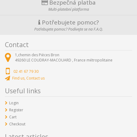
Bezpečná platba
Multi-platební platforma
Potřebujete pomoc?
Potřebujete pomoc? Podívejte se na F.A.Q.
Contact
1,chemin des Pièces Bron
49260
LE COUDRAY-MACOUARD ,
France métropolitaine
02 41 67 79 30
Find us, Contact us
Useful links
Login
Register
Cart
Checkout
Latest articles