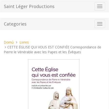
Přeskočit
Saint Léger Productions
Přepn
na
navig
obsah
Categories
Toggl
navig
Nacházíte
Domů
Livres
se
CETTE ÉGLISE QUI VOUS EST CONFIÉE Correspondance de
tady:
Pierre le Vénérable avec les Papes et les Évêques