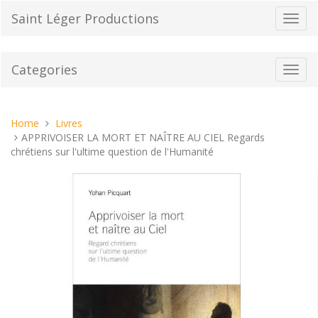
Skip
Saint Léger Productions
Toggl
to
navig
content
Categories
Toggl
navig
You
Home
Livres
are
APPRIVOISER LA MORT ET NAÎTRE AU CIEL Regards
here:
chrétiens sur l'ultime question de l'Humanité