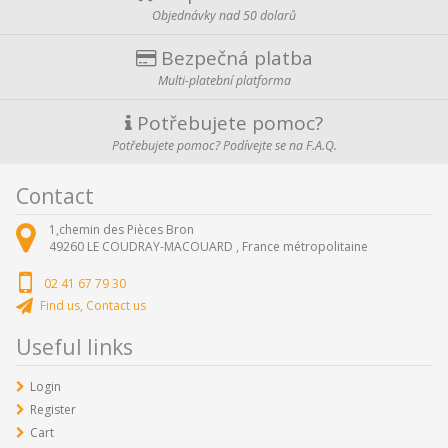
Objednávky nad 50 dolarů
Bezpečná platba
Multi-platební platforma
Potřebujete pomoc?
Potřebujete pomoc? Podívejte se na F.A.Q.
Contact
1,chemin des Pièces Bron
49260
LE COUDRAY-MACOUARD ,
France métropolitaine
02 41 67 79 30
Find us, Contact us
Useful links
Login
Register
Cart