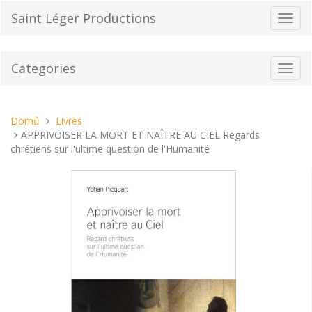
Přeskočit
Saint Léger Productions
Přepn
na
navig
obsah
Categories
Toggl
navig
Nacházíte
Domů
Livres
se
APPRIVOISER LA MORT ET NAÎTRE AU CIEL Regards
tady:
chrétiens sur l'ultime question de l'Humanité