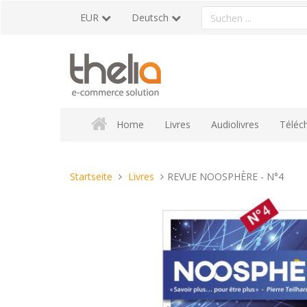
Direkt
Ein
EUR
Deutsch
zum
Produkt
Inhalt
suchen
Home
Livres
Audiolivres
Téléc
Sie
Startseite
Livres
REVUE NOOSPHÈRE - N°4
sind
hier: