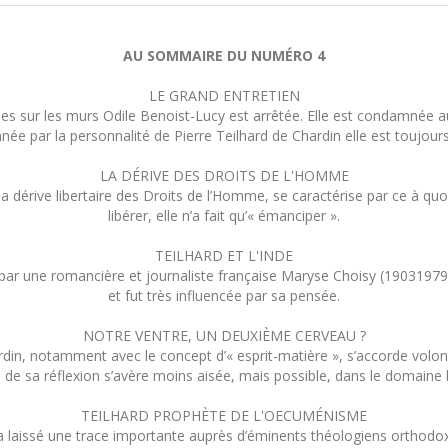
AU SOMMAIRE DU NUMÉRO 4
LE GRAND ENTRETIEN
emandes sur les murs Odile Benoist-Lucy est arrêtée. Elle est condamnée
née par la personnalité de Pierre Teilhard de Chardin elle est toujours
LA DÉRIVE DES DROITS DE L'HOMME
 dérive libertaire des Droits de l’Homme, se caractérise par ce à quoi 
libérer, elle n’a fait qu’« émanciper ».
TEILHARD ET L'INDE
édigé par une romancière et journaliste française Maryse Choisy (1903197
et fut très influencée par sa pensée.
NOTRE VENTRE, UN DEUXIÈME CERVEAU ?
rdin, notamment avec le concept d’« esprit-matière », s’accorde volo
de sa réflexion s’avère moins aisée, mais possible, dans le domaine 
TEILHARD PROPHÈTE DE L'OECUMÉNISME
 laissé une trace importante auprès d’éminents théologiens orthodoxe