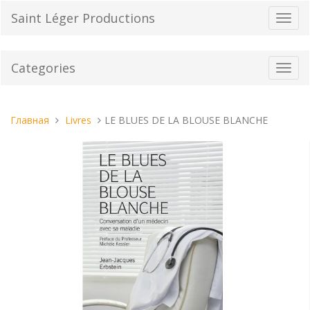
Перейти
Saint Léger Productions
Пере
к
нави
содержанию
Categories
Toggl
navig
Вы
Главная
Livres
LE BLUES DE LA BLOUSE BLANCHE
находитесь
здесь: