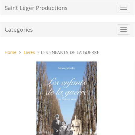
Skip
Saint Léger Productions
Toggl
to
navig
content
Categories
Toggl
navig
You
Home
Livres
LES ENFANTS DE LA GUERRE
are
here: