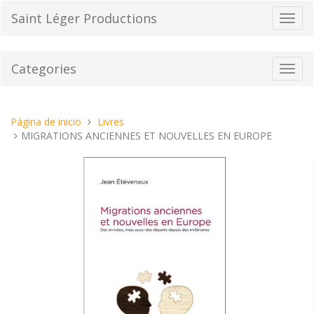
Pasar
Saint Léger Productions
Cambi
al
el
contenido
modo
de
Categories
Toggl
naveg
navig
Estas
Página de inicio
Livres
aquí:
MIGRATIONS ANCIENNES ET NOUVELLES EN EUROPE