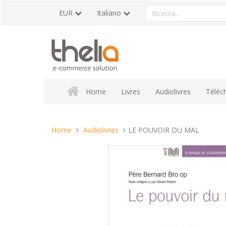
Vai
Ricerca
EUR
Italiano
al
un
contenuto
prodotto
Home
Livres
Audiolivres
Téléc
Tu
Home
Audiolivres
LE POUVOIR DU MAL
sei
qui: