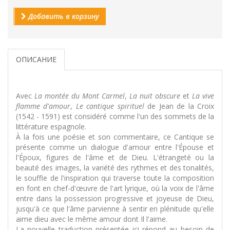
Добавить в корзину
ОПИСАНИЕ
Avec
La montée du Mont Carmel
,
La nuit obscure
et
La vive
flamme d'amour
,
Le cantique spirituel
de Jean de la Croix
(1542 - 1591) est considéré comme l'un des sommets de la
littérature espagnole.
À la fois une poésie et son commentaire, ce Cantique se
présente comme un dialogue d'amour entre l'Épouse et
l'Époux, figures de l'âme et de Dieu. L'étrangeté ou la
beauté des images, la variété des rythmes et des tonalités,
le souffle de l'inspiration qui traverse toute la composition
en font en chef-d'œuvre de l'art lyrique, où la voix de l'âme
entre dans la possession progressive et joyeuse de Dieu,
jusqu'à ce que l'âme parvienne à sentir en plénitude qu'elle
aime dieu avec le même amour dont Il l'aime.
La nouvelle traduction présentée ici répond au besoin de