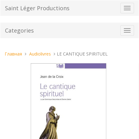
Перейти
Saint Léger Productions
Пере
к
нави
содержанию
Categories
Toggl
navig
Вы
Главная
Audiolivres
LE CANTIQUE SPIRITUEL
находитесь
здесь: