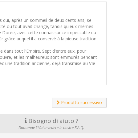
nts qui, après un sommeil de deux cents ans, se
e cité où tout avait changé, tandis qu'eux-mêmes
ende Dorée, avec cette connaissance impeccable du
ûr grâce auquel il a conservé à la pieuse tradition
 dans tout l'Empire. Sept d'entre eux, pour
découvre, et les malheureux sont emmurés pendant
c une tradition ancienne, déjà transmise au VIe
Prodotto successivo
Bisogno di aiuto ?
Domande ? Vai a vedere le nostre F.A.Q.