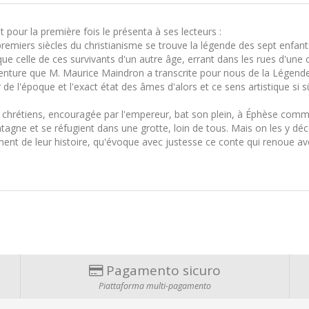
it pour la première fois le présenta à ses lecteurs :
es premiers siècles du christianisme se trouve la légende des sept enfa
 que celle de ces survivants d'un autre âge, errant dans les rues d'un
lle aventure que M. Maurice Maindron a transcrite pour nous de la Lég
 de l'époque et l'exact état des âmes d'alors et ce sens artistique si s
 chrétiens, encouragée par l'empereur, bat son plein, à Éphèse comme
ntagne et se réfugient dans une grotte, loin de tous. Mais on les y 
nt de leur histoire, qu'évoque avec justesse ce conte qui renoue ave
Pagamento sicuro
Piattaforma multi-pagamento