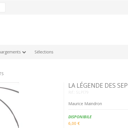
hargements
Sélections
TS
LA LÉGENDE DES SE
Rif.:
SLPl79
Maurice Maindron
Disponibilità:
DISPONIBILE
6,00 €