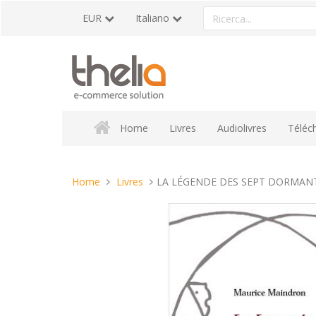
Vai
Ricerca
EUR
Italiano
al
un
contenuto
prodotto
Home
Livres
Audiolivres
Téléc
Tu
Home
Livres
LA LÉGENDE DES SEPT DORMAN
sei
qui: