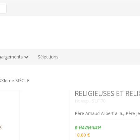
hargements
Sélections
XXIème SIÈCLE
RELIGIEUSES ET RELI
Номер.:
SLPl70
Père Arnaud Alibert a. a., Père J
Наличие:
В НАЛИЧИИ
18,00 €