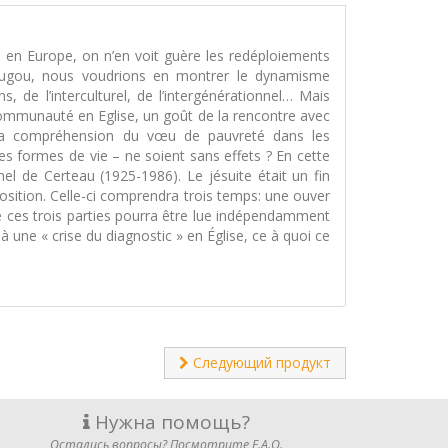
in en Europe, on n’en voit guère les redéploiements
adougou, nous voudrions en montrer le dynamisme
s, de l’interculturel, de l’intergénérationnel… Mais
e communauté en Eglise, un goût de la rencontre avec
 la compréhension du vœu de pauvreté dans les
es formes de vie – ne soient sans effets ? En cette
el de Certeau (1925-1986). Le jésuite était un fin
position. Celle-ci comprendra trois temps: une ouver
 de ces trois parties pourra être lue indépendamment
 à une « crise du diagnostic » en Église, ce à quoi ce
Следующий продукт
Нужна помощь?
Остались вопросы? Посмотрите F.A.Q.