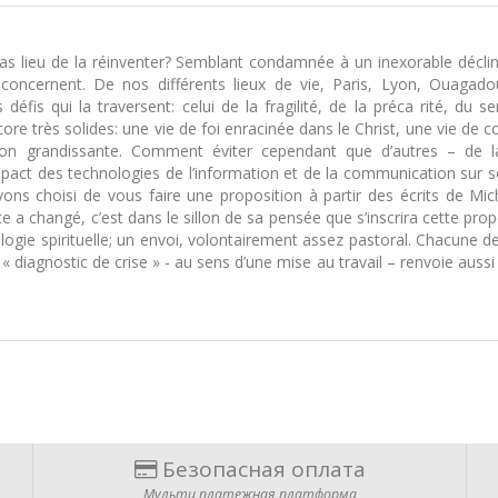
il pas lieu de la réinventer? Semblant condamnée à un inexorable décl
la concernent. De nos différents lieux de vie, Paris, Lyon, Ouag
éfis qui la traversent: celui de la fragilité, de la préca rité, du sen
encore très solides: une vie de foi enracinée dans le Christ, une vie d
on grandissante. Comment éviter cependant que d’autres – de
pact des technologies de l’information et de la communication sur s
s choisi de vous faire une proposition à partir des écrits de Mich
te a changé, c’est dans le sillon de sa pensée que s’inscrira cette pro
éologie spirituelle; un envoi, volontairement assez pastoral. Chacune
« diagnostic de crise » - au sens d’une mise au travail – renvoie aussi
Безопасная оплата
Мульти платежная платформа