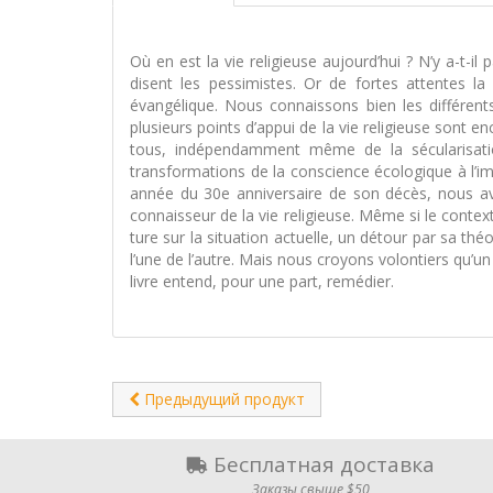
Où en est la vie religieuse aujourd’hui ? N’y a-t-
disent les pessimistes. Or de fortes attentes 
évangélique. Nous connaissons bien les différents d
plusieurs points d’appui de la vie religieuse sont 
tous, indépendamment même de la sécularisati
transformations de la conscience écologique à l’im
année du 30e anniversaire de son décès, nous avon
connaisseur de la vie religieuse. Même si le contex
ture sur la situation actuelle, un détour par sa th
l’une de l’autre. Mais nous croyons volontiers qu’un 
livre entend, pour une part, remédier.
Предыдущий продукт
Бесплатная доставка
Заказы свыше $50