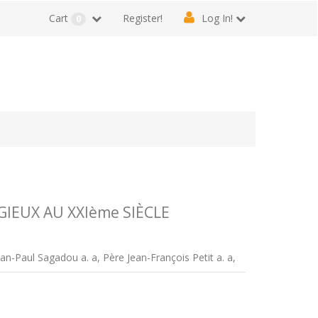
Cart
Register!
Log In!
0
GIEUX AU XXIème SIÈCLE
ean-Paul Sagadou a. a, Père Jean-François Petit a. a,