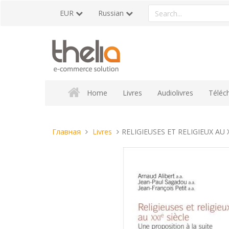
Перейти
Search
EUR
Russian
к
a
содержанию
product
Home
Livres
Audiolivres
Téléc
Вы
Главная
Livres
RELIGIEUSES ET RELIGIEUX AU 
находитесь
здесь: