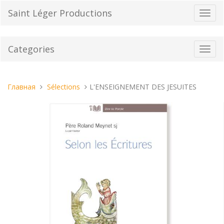
Перейти
Saint Léger Productions
Пере
к
нави
содержанию
Categories
Toggl
navig
Вы
Главная
Sélections
L'ENSEIGNEMENT DES JESUITES
находитесь
здесь: