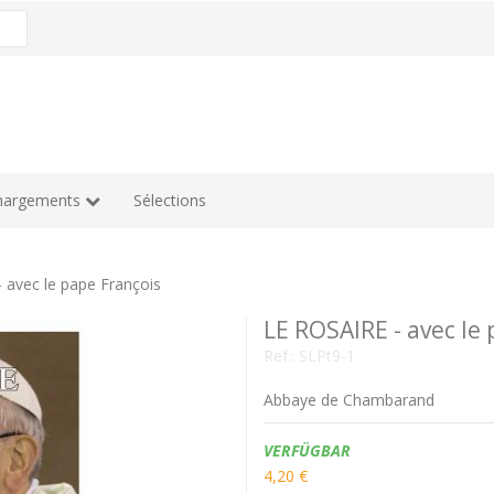
hargements
Sélections
 avec le pape François
LE ROSAIRE - avec le
Ref.:
SLPt9-1
Abbaye de Chambarand
Verfügbarkeit:
VERFÜGBAR
4,20 €