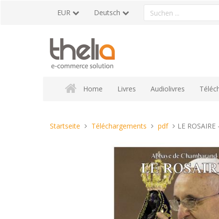
Direkt
Ein
EUR
Deutsch
zum
Produkt
Inhalt
suchen
Home
Livres
Audiolivres
Téléc
Sie
Startseite
Téléchargements
pdf
LE ROSAIRE -
sind
hier: