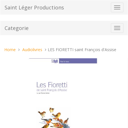
Vai
Saint Léger Productions
Toggl
al
navig
contenuto
Categorie
Toggl
navig
Tu
Home
Audiolivres
LES FIORETTI saint François d'Assise
sei
qui: