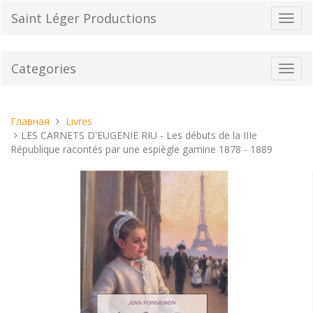
Перейти
Saint Léger Productions
Пере
к
нави
содержанию
Categories
Toggl
navig
Вы
Главная
Livres
находитесь
LES CARNETS D'EUGENIE RIU - Les débuts de la IIIe
здесь:
République racontés par une espiègle gamine 1878 - 1889