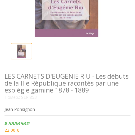
LES CARNETS D'EUGENIE RIU - Les débuts
de la IIIe République racontés par une
espiègle gamine 1878 - 1889
Номер.:
SLPl853
Jean Ponsignon
Наличие:
В НАЛИЧИИ
22,00 €