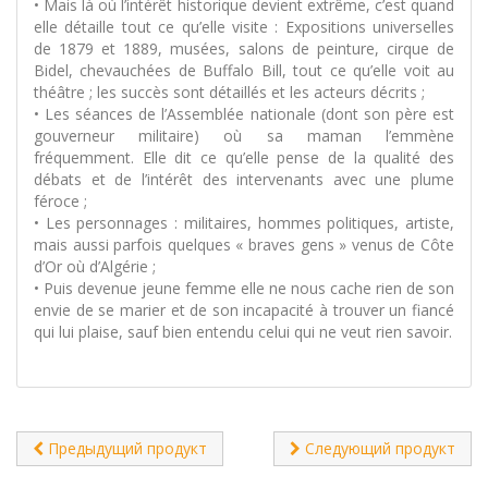
• Mais là où l’intérêt historique devient extrême, c’est quand
elle détaille tout ce qu’elle visite : Expositions universelles
de 1879 et 1889, musées, salons de peinture, cirque de
Bidel, chevauchées de Buffalo Bill, tout ce qu’elle voit au
théâtre ; les succès sont détaillés et les acteurs décrits ;
• Les séances de l’Assemblée nationale (dont son père est
gouverneur militaire) où sa maman l’emmène
fréquemment. Elle dit ce qu’elle pense de la qualité des
débats et de l’intérêt des intervenants avec une plume
féroce ;
• Les personnages : militaires, hommes politiques, artiste,
mais aussi parfois quelques « braves gens » venus de Côte
d’Or où d’Algérie ;
• Puis devenue jeune femme elle ne nous cache rien de son
envie de se marier et de son incapacité à trouver un fiancé
qui lui plaise, sauf bien entendu celui qui ne veut rien savoir.
Предыдущий продукт
Следующий продукт