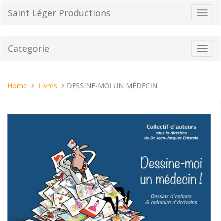
Vai
Saint Léger Productions
Toggl
al
navig
contenuto
Categorie
Toggl
navig
Tu
Home
Livres
DESSINE-MOI UN MÉDECIN
sei
qui: