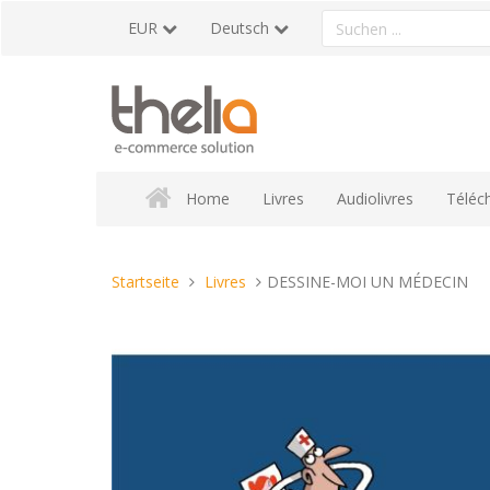
Direkt
Ein
EUR
Deutsch
zum
Produkt
Inhalt
suchen
Home
Livres
Audiolivres
Téléc
Sie
Startseite
Livres
DESSINE-MOI UN MÉDECIN
sind
hier: