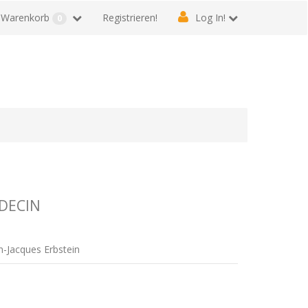
Warenkorb
Registrieren!
Log In!
0
DECIN
an-Jacques Erbstein