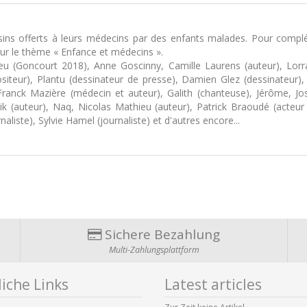
ins offerts à leurs médecins par des enfants malades. Pour complét
r le thème « Enfance et médecins ».
u (Goncourt 2018), Anne Goscinny, Camille Laurens (auteur), Lorrai
siteur), Plantu (dessinateur de presse), Damien Glez (dessinateur),
, Franck Mazière (médecin et auteur), Galith (chanteuse), Jérôme, Jo
k (auteur), Naq, Nicolas Mathieu (auteur), Patrick Braoudé (acteur
aliste), Sylvie Hamel (journaliste) et d'autres encore...
Sichere Bezahlung
Multi-Zahlungsplattform
iche Links
Latest articles