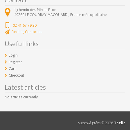
1,chemin des Pièces Bron
49260
LE COUDRAY-MACOUARD ,
France métropolitaine
02 41 67 79 30
Find us, Contact us
Useful links
Login
Register
Cart
Checkout
Latest articles
No articles currently
Autorská práva ©
2026
Thelia