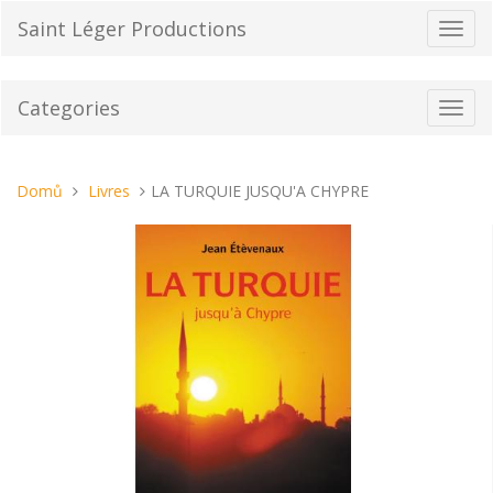
Přeskočit
Saint Léger Productions
Přepn
na
navig
obsah
Categories
Toggl
navig
Nacházíte
Domů
Livres
LA TURQUIE JUSQU'A CHYPRE
se
tady: