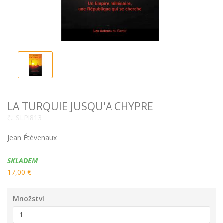
LA TURQUIE JUSQU'A CHYPRE
č.:
SLPl813
Jean Étévenaux
Dostupnost:
SKLADEM
17,00 €
Množství