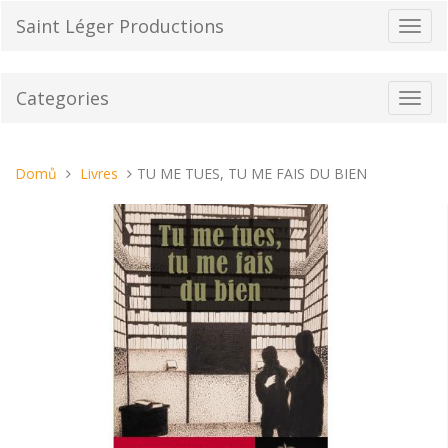
Přeskočit
Saint Léger Productions
Přepn
na
navig
obsah
Categories
Toggl
navig
Nacházíte
Domů
Livres
TU ME TUES, TU ME FAIS DU BIEN
se
tady: