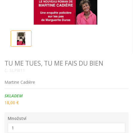
TU ME TUES, TU ME FAIS DU BIEN
č.:
SLPl811
Martine Cadière
Dostupnost:
SKLADEM
18,00 €
Množství