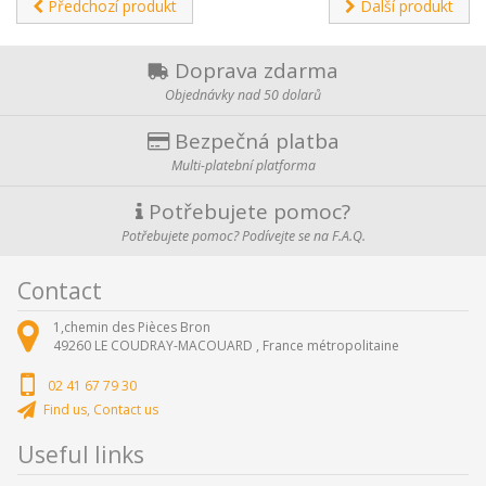
Předchozí produkt
Další produkt
Doprava zdarma
Objednávky nad 50 dolarů
Bezpečná platba
Multi-platební platforma
Potřebujete pomoc?
Potřebujete pomoc? Podívejte se na F.A.Q.
Contact
1,chemin des Pièces Bron
49260
LE COUDRAY-MACOUARD ,
France métropolitaine
02 41 67 79 30
Find us, Contact us
Useful links