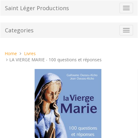
Skip
Saint Léger Productions
Toggl
to
navig
content
Categories
Toggl
navig
You
Home
Livres
are
LA VIERGE MARIE - 100 questions et réponses
here: