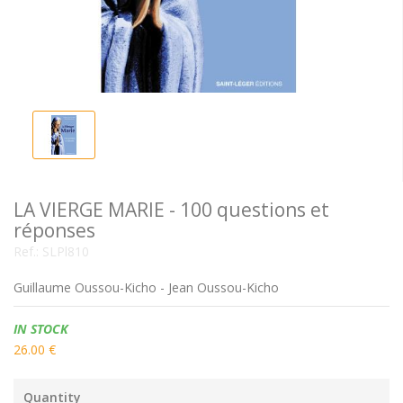
LA VIERGE MARIE - 100 questions et
réponses
Ref.:
SLPl810
Guillaume Oussou-Kicho - Jean Oussou-Kicho
Availability:
IN STOCK
26.00 €
Quantity