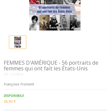
FEMMES D'AMÉRIQUE - 56 portraits de
femmes qui ont fait les États-Unis
Rif.:
SLPl809
Françoise Froment
Disponibilità:
DISPONIBILE
26,90 €