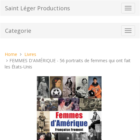
Vai
Saint Léger Productions
Toggl
al
navig
contenuto
Categorie
Toggl
navig
Tu
Home
Livres
sei
FEMMES D'AMÉRIQUE - 56 portraits de femmes qui ont fait
qui:
les États-Unis