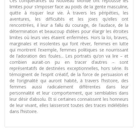
Ces conquérantes du Nouveau Monde ont repoussé les
limites pour s’imposer face au poids de la gente masculine,
quitte à risquer leur vie. À travers les péripéties, les
aventures, les difficultés et les joies qu’elles ont
rencontrées, il leur a fallu du courage, de l’audace, de la
détermination et beaucoup d’idées pour élargir les étroites
limites où leurs vies étaient enfermées. Hors la loi, braves,
marginales et insolentes qui font rêver, femmes en lutte
qui montrent l’exemple, femmes politiques se nourrissant
de l’adoration des foules... Les portraits qu’on va lire – et
combien aurait-on pu en tracer d’autres – sont
représentatifs de destinées exceptionnelles, hors série. Ils
témoignent de l’esprit créatif, de la force de persuasion et
de l’originalité qui auront habité, à travers l’histoire, des
femmes aussi radicalement différentes dans leur
personnalité et leur comportement, que semblables dans
leur désir d’absolu. Et si certaines connaissent les honneurs
de leur vivant, elles laisseront toutes des traces indélébiles
dans l’histoire.