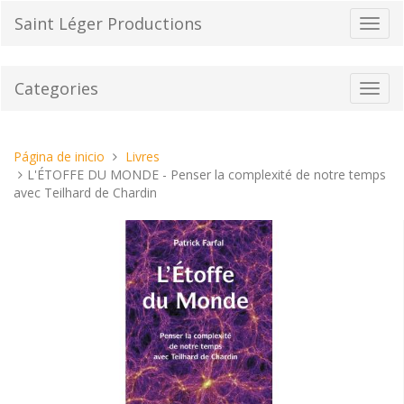
Pasar
Saint Léger Productions
Cambi
al
el
contenido
modo
de
Categories
Toggl
naveg
navig
Estas
Página de inicio
Livres
aquí:
L'ÉTOFFE DU MONDE - Penser la complexité de notre temps
avec Teilhard de Chardin