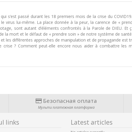
e qui s’est passé durant les 18 premiers mois de la crise du COVID19.
le virus lui-même. La place donnée à la peur, la carence de « prendr
otage, sont autant d’éléments confrontés à la Parole de DIEU. Et ç
 de la mort et le défaut de « prendre soin » de notre système de santé
s et les différentes approches de manipulation et de propagande est t
tte crise ? Comment peut-elle encore nous aider à combattre les 
Безопасная оплата
Мульти платежная платформа
l links
Latest articles