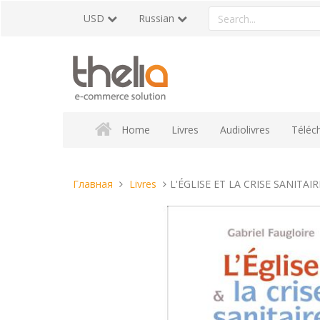
Перейти
Search
USD
Russian
к
a
содержанию
product
Home
Livres
Audiolivres
Téléc
Вы
Главная
Livres
L'ÉGLISE ET LA CRISE SANITAIR
находитесь
здесь: