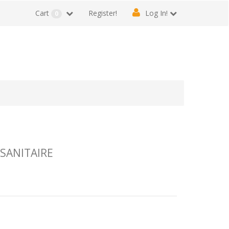
Cart
Register!
Log In!
0
 SANITAIRE