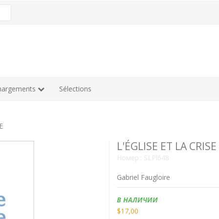
hargements
Sélections
E
L'ÉGLISE ET LA CRISE
Номер.:
SLPl648
Gabriel Faugloire
Наличие:
В НАЛИЧИИ
$17,00