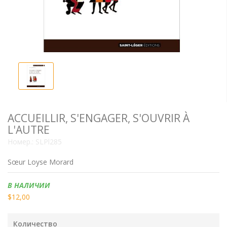
ACCUEILLIR, S'ENGAGER, S'OUVRIR À
L'AUTRE
Номер.:
SLPl285
Sœur Loyse Morard
Наличие:
В НАЛИЧИИ
$12,00
Количество