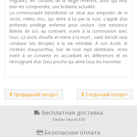
migrants, les conseils de la Règle revêtent, pour qui veut
bien les comprendre, une brûlante actualité.
La communauté bénédictine se situe aux antipodes de la
secte, milieu clos, qui attire à lui par la ruse. L’appât d’un
prétendu privilège enferme pour exclure. Une existence
libérée de soi, au contraire, ouvre à la communion avec
tous. La secte étouffe et mène à la mort ; saint Benoît veut
conduire ses disciples à la Vie véritable. À son école, le
chrétien d’aujourd’hui, loin de tout repli identitaire, reste
invité à se convertir en accueillant les différences et en
témoignant d’un Dieu proche qui aime tous les hommes.
Предыдущий продукт
Следующий продукт
Бесплатная доставка
Заказы свыше $50
Безопасная оплата