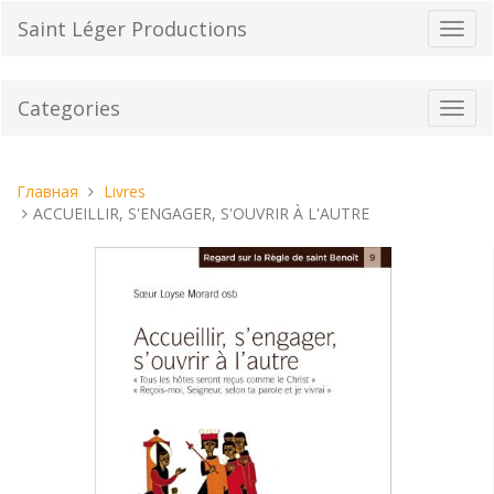
Перейти
Saint Léger Productions
Пере
к
нави
содержанию
Categories
Toggl
navig
Вы
Главная
Livres
находитесь
ACCUEILLIR, S'ENGAGER, S'OUVRIR À L'AUTRE
здесь: