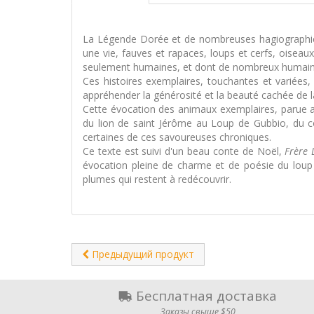
La Légende Dorée et de nombreuses hagiographies t
une vie, fauves et rapaces, loups et cerfs, oiseau
seulement humaines, et dont de nombreux humain
Ces histoires exemplaires, touchantes et variées,
appréhender la générosité et la beauté cachée de l
Cette évocation des animaux exemplaires, parue au
du lion de saint Jérôme au Loup de Gubbio, du co
certaines de ces savoureuses chroniques.
Ce texte est suivi d'un beau conte de Noël,
Frère 
évocation pleine de charme et de poésie du loup
plumes qui restent à redécouvrir.
Предыдущий продукт
Бесплатная доставка
Заказы свыше $50