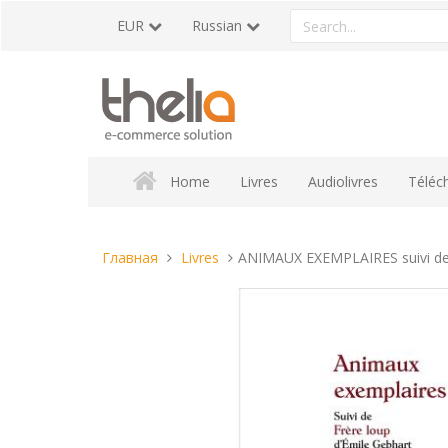
Перейти
Search
EUR
Russian
к
a
содержанию
product
Home
Livres
Audiolivres
Téléc
Вы
Главная
Livres
ANIMAUX EXEMPLAIRES suivi de
находитесь
здесь: