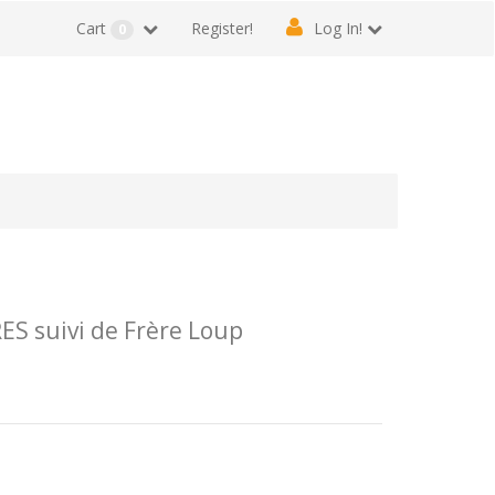
Cart
Register!
Log In!
0
 suivi de Frère Loup