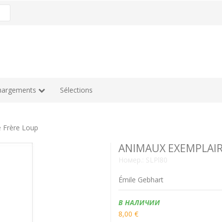
hargements
Sélections
 Frère Loup
ANIMAUX EXEMPLAIRES
Номер.:
SLPl80
Émile Gebhart
Наличие:
В НАЛИЧИИ
8,00 €