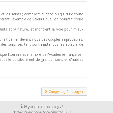
t les saints ; complicité fugace ou qui dure toute
trant l'exemple de valeurs que l'on pourrait croire
aints et la nature, et montrent la voie pour mieux
 fait défiler devant nous ces couples improbables,
des surprises tant sont inattendus les acteurs de
tique littéraire et membre de l'Académie française ;
quelle collaborèrent de grands noms et d'habiles
Следующий продукт
Нужна помощь?
Остались вопросы? Посмотрите F.A.Q.