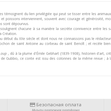
émoignent du lien privilégiée qui peut se tisser entre les animaux e
x et poissons interviennent, souvent avec courage et générosité, mon
s sont dépourvus.
 soulignent chacune à sa manière la secrète connivence entre les s
a Création.
 début du XXe siècle et dont nous ne connaissons pas le rédacteur,
chon de saint Antoine au corbeau de saint Benoît ; et recèle bien 
Loup
, dû à la plume d'Émile Gebhart (1839-1908), historien d'art, cri
 de Gubbio, ce conte est issu des colonnes de la même revue ; à la
Безопасная оплата
Мульти платежная платформа