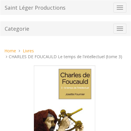
Vai
Saint Léger Productions
Toggl
al
navig
contenuto
Categorie
Toggl
navig
Tu
Home
Livres
sei
CHARLES DE FOUCAULD Le temps de l'intellectuel (tome 3)
qui: