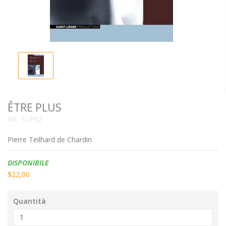
ÊTRE PLUS
Rif.:
SLP82
Pierre Teilhard de Chardin
Disponibilità:
DISPONIBILE
$22,00
Quantità