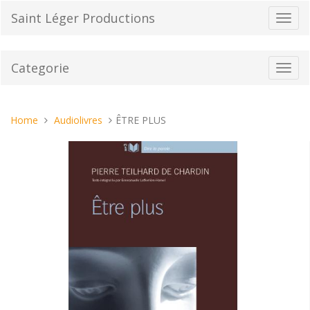
Vai
Saint Léger Productions
Toggl
al
navig
contenuto
Categorie
Toggl
navig
Tu
Home
Audiolivres
ÊTRE PLUS
sei
qui: