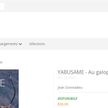
hargements
Sélections
ux
YABUSAME - Au galop 
Rif.:
SLPl851
Jean Donnadieu
Disponibilità:
DISPONIBILE
$30,00