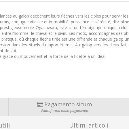
ancés au galop décochent leurs flèches vers les cibles pour servir les
aïs, conjugue vitesse et immobilité, puissance et sérénité, discipline m
a prestigieuse école Ogasawara, livre ici un témoignage unique: celu
nie entre l’homme, le cheval et le divin. Ses mots, accompagnés des
 pratique, où chaque flèche tirée est une offrande et chaque galop un
rsion dans les rituels du Japon éternel, Au galop vers les dieux fait 
t de soi.
la grâce du mouvement et la force de la fidélité à un idéal.
Pagamento sicuro
Piattaforma multi-pagamento
tili
Ultimi articoli