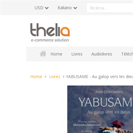
Vai
Ricerca
USD
Italiano
al
un
contenuto
prodotto
Home
Livres
Audiolivres
Téléc
Tu
Home
Livres
YABUSAME - Au galop vers les die
sei
qui: