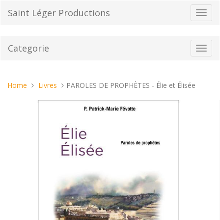
Vai
Saint Léger Productions
Toggl
al
navig
contenuto
Categorie
Toggl
navig
Tu
Home
Livres
PAROLES DE PROPHÈTES - Élie et Élisée
sei
qui: