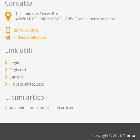
Contatta
1,chemin des Pièces Bron
49260
LE COUDRAY-MACOUARD ,
France métropolitaine
02 41 67 79 30
Find us, Contact us
Link utili
Login
Registrati
Carrello
Procedi all'acquisto
Ultimi articoli
Attualmente non sono presenti articoli
Copyright ©
2026
Thelia