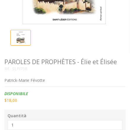
PAROLES DE PROPHÈTES - Élie et Élisée
Rif.:
SLPl758
Patrick-Marie Févotte
Disponibilità:
DISPONIBILE
$18,00
Quantità