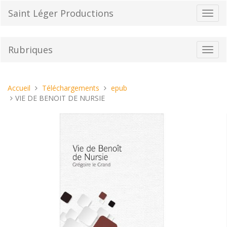
Aller
Saint Léger Productions
Bascu
au
la
contenu
navig
Rubriques
Bascu
la
navig
Vous
Accueil
Téléchargements
epub
êtes
VIE DE BENOIT DE NURSIE
ici :