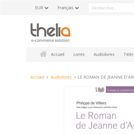
Aller
Rechercher
EUR
Français
au
un
contenu
produit
Accueil
Livres
Audiolivres
Télé
Vous
Accueil
Audiolivres
LE ROMAN DE JEANNE D'ARC Ph
êtes
ici :