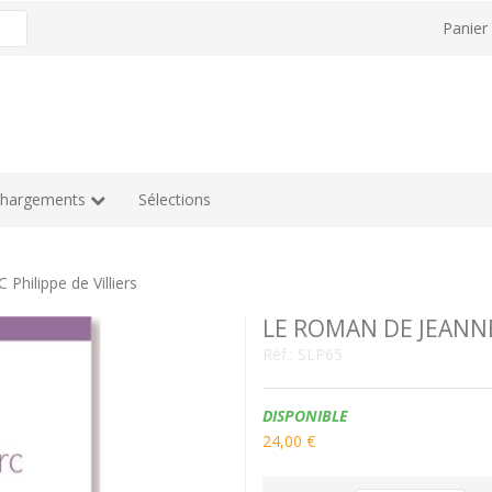
Panie
chargements
Sélections
ilippe de Villiers
LE ROMAN DE JEANNE 
Réf.:
SLP65
Disponibilité:
DISPONIBLE
24,00 €